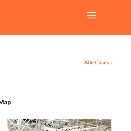
Alle Cases »
 Map