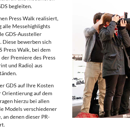
DS begleiten.
n Press Walk realisiert,
g alle Messehighlights
lle GDS-Aussteller
n. Diese bewerben sich
S Press Walk, bei dem
i der Premiere des Press
rint und Radio) aus
tänden.
er GDS auf Ihre Kosten
r Orientierung auf dem
agen hierzu bei allen
die Models verschiedener
, an denen dieser PR-
rt.